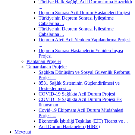
Türkiye Halk Sağlığı Acil Durumlarına Hazırlıklı
...
Deprem Sonrası Acil Durum Hastaneleri Projesi
Türkiye'nin Deprem Sonrası İyileştirme
Çabalarına ...
Türkiye'nin Deprem Sonrası İyileştirme
Çabalarına ...
Deprem Afeti Acil Yeniden Yapılandırma Projesi
...
Deprem Sonrası Hastanelerin Yeniden İnşası
Projesi
Planlanan Projeler
Tamamlanan Projeler
Sağlıkta Dönüşüm ve Sosyal Güvenlik Reformu
Projesi ...
8531 Sağlık Sisteminin Güçlendirilmesi ve
Desteklenmesi ...
COVID-19 Sağlıkta Acil Durum Projesi
COVID-19 Sağlıkta Acil Durum Projesi Ek
finansman
Covid-19 Ekipmanı Acil Durum Müdahalesi
Projesi ...
Ekonomik İşbirliği Teşkilatı (EİT) Ticaret ve ...
Acil Durum Hastaneleri (HİBE)
Mevzuat