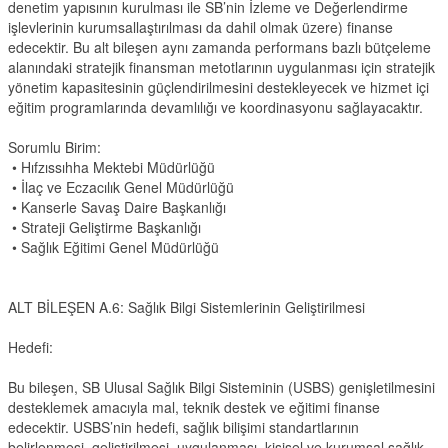
denetim yapısının kurulması ile SB’nin İzleme ve Değerlendirme
işlevlerinin kurumsallaştırılması da dahil olmak üzere) finanse
edecektir. Bu alt bileşen aynı zamanda performans bazlı bütçeleme
alanındaki stratejik finansman metotlarının uygulanması için stratejik
yönetim kapasitesinin güçlendirilmesini destekleyecek ve hizmet içi
eğitim programlarında devamlılığı ve koordinasyonu sağlayacaktır.
Sorumlu Birim:
• Hıfzıssıhha Mektebi Müdürlüğü
• İlaç ve Eczacılık Genel Müdürlüğü
• Kanserle Savaş Daire Başkanlığı
• Strateji Geliştirme Başkanlığı
• Sağlık Eğitimi Genel Müdürlüğü
ALT BİLEŞEN A.6: Sağlık Bilgi Sistemlerinin Geliştirilmesi
Hedefi:
Bu bileşen, SB Ulusal Sağlık Bilgi Sisteminin (USBS) genişletilmesini
desteklemek amacıyla mal, teknik destek ve eğitimi finanse
edecektir. USBS’nin hedefi, sağlık bilişimi standartlarının
belirlenmesi, geliştirilmesi, uygulanması, kişisel ve kurumsal sağlık