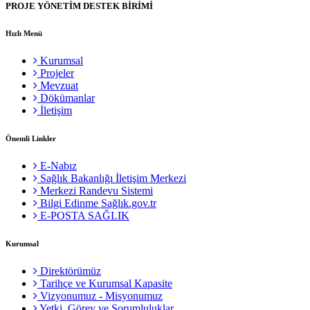
PROJE YÖNETİM DESTEK BİRİMİ
Hızlı Menü
Kurumsal
Projeler
Mevzuat
Dökümanlar
İletişim
Önemli Linkler
E-Nabız
Sağlık Bakanlığı İletişim Merkezi
Merkezi Randevu Sistemi
Bilgi Edinme Sağlık.gov.tr
E-POSTA SAĞLIK
Kurumsal
Direktörümüz
Tarihçe ve Kurumsal Kapasite
Vizyonumuz - Misyonumuz
Yetki, Görev ve Sorumluluklar