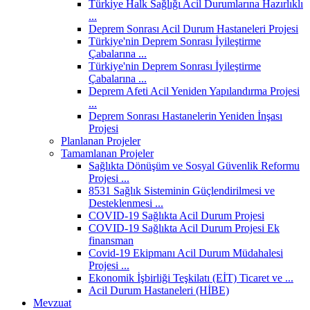
Türkiye Halk Sağlığı Acil Durumlarına Hazırlıklı
...
Deprem Sonrası Acil Durum Hastaneleri Projesi
Türkiye'nin Deprem Sonrası İyileştirme
Çabalarına ...
Türkiye'nin Deprem Sonrası İyileştirme
Çabalarına ...
Deprem Afeti Acil Yeniden Yapılandırma Projesi
...
Deprem Sonrası Hastanelerin Yeniden İnşası
Projesi
Planlanan Projeler
Tamamlanan Projeler
Sağlıkta Dönüşüm ve Sosyal Güvenlik Reformu
Projesi ...
8531 Sağlık Sisteminin Güçlendirilmesi ve
Desteklenmesi ...
COVID-19 Sağlıkta Acil Durum Projesi
COVID-19 Sağlıkta Acil Durum Projesi Ek
finansman
Covid-19 Ekipmanı Acil Durum Müdahalesi
Projesi ...
Ekonomik İşbirliği Teşkilatı (EİT) Ticaret ve ...
Acil Durum Hastaneleri (HİBE)
Mevzuat