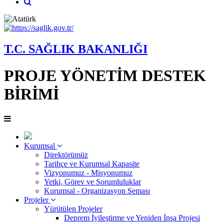
T.C. SAĞLIK BAKANLIĞI
PROJE YÖNETİM DESTEK
BİRİMİ
Kurumsal
Direktörümüz
Tarihçe ve Kurumsal Kapasite
Vizyonumuz - Misyonumuz
Yetki, Görev ve Sorumluluklar
Kurumsal - Organizasyon Şeması
Projeler
Yürütülen Projeler
Deprem İyileştirme ve Yeniden İnşa Projesi