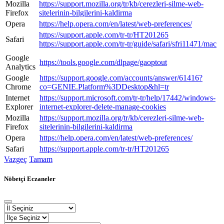
Mozilla
https://support.mozilla.org/tr/kb/cerezleri-silme-web-
Firefox
sitelerinin-bilgilerini-kaldirma
Opera
https://help.opera.com/en/latest/web-preferences/
https://support.apple.com/tr-tr/HT201265
Safari
https://support.apple.com/tr-tr/guide/safari/sfri11471/mac
Google
https://tools.google.com/dlpage/gaoptout
Analytics
Google
https://support.google.com/accounts/answer/61416?
Chrome
co=GENIE.Platform%3DDesktop&hl=tr
Internet
https://support.microsoft.com/tr-tr/help/17442/windows-
Explorer
internet-explorer-delete-manage-cookies
Mozilla
https://support.mozilla.org/tr/kb/cerezleri-silme-web-
Firefox
sitelerinin-bilgilerini-kaldirma
Opera
https://help.opera.com/en/latest/web-preferences/
Safari
https://support.apple.com/tr-tr/HT201265
Vazgeç
Tamam
Nöbetçi Eczaneler