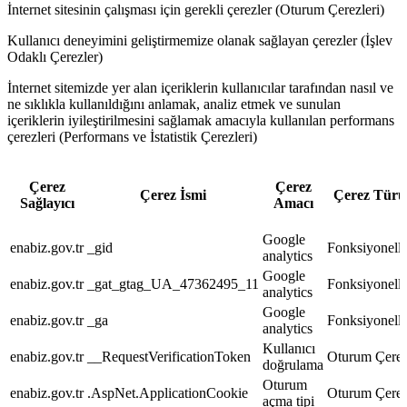
İnternet sitesinin çalışması için gerekli çerezler (Oturum Çerezleri)
Kullanıcı deneyimini geliştirmemize olanak sağlayan çerezler (İşlev
Odaklı Çerezler)
İnternet sitemizde yer alan içeriklerin kullanıcılar tarafından nasıl ve
ne sıklıkla kullanıldığını anlamak, analiz etmek ve sunulan
içeriklerin iyileştirilmesini sağlamak amacıyla kullanılan performans
çerezleri (Performans ve İstatistik Çerezleri)
Çerez
Çerez
Çerez İsmi
Çerez Türü
Sağlayıcı
Amacı
Google
enabiz.gov.tr
_gid
Fonksiyonelli
analytics
Google
enabiz.gov.tr
_gat_gtag_UA_47362495_11
Fonksiyonelli
analytics
Google
enabiz.gov.tr
_ga
Fonksiyonelli
analytics
Kullanıcı
enabiz.gov.tr
__RequestVerificationToken
Oturum Çerez
doğrulama
Oturum
enabiz.gov.tr
.AspNet.ApplicationCookie
Oturum Çerez
açma tipi