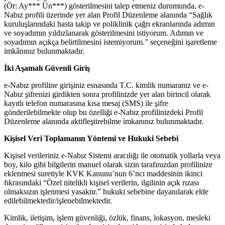
(Ör: Ay*** Ün***) gösterilmesini talep etmeniz durumunda, e-
Nabız profili üzerinde yer alan Profil Düzenleme alanında “Sağlık
kuruluşlarındaki hasta takip ve poliklinik çağrı ekranlarında adımın
ve soyadımın yıldızlanarak gösterilmesini istiyorum. Adımın ve
soyadımın açıkça belirtilmesini istemiyorum.” seçeneğini işaretleme
imkânınız bulunmaktadır.
İki Aşamalı Güvenli Giriş
e-Nabız profiline girişiniz esnasında T.C. kimlik numaranız ve e-
Nabız şifrenizi girdikten sonra profilinizde yer alan birincil olarak
kayıtlı telefon numarasına kısa mesaj (SMS) ile şifre
gönderilebilmekte olup bu özelliği e-Nabız profilinizdeki Profil
Düzenleme alanında aktifleştirebilme imkanınız bulunmaktadır.
Kişisel Veri Toplamanın Yöntemi ve Hukuki Sebebi
Kişisel verileriniz e-Nabız Sistemi aracılığı ile otomatik yollarla veya
boy, kilo gibi bilgilerin manuel olarak sizin tarafınızdan profilinize
eklenmesi suretiyle KVK Kanunu’nun 6’ncı maddesinin ikinci
fıkrasındaki “Özel nitelikli kişisel verilerin, ilgilinin açık rızası
olmaksızın işlenmesi yasaktır.” hukuki sebebine dayanılarak elde
edilebilmektedir/işlenebilmektedir.
Kimlik, iletişim, işlem güvenliği, özlük, finans, lokasyon, mesleki