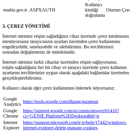
Kullanıcı
enabiz.gov.tr
.ASPXAUTH
kimliği
Oturum Çerez
doğrulama
3. ÇEREZ YÖNETİMİ
İnternet sitemize erişim sağladığınız cihaz üzerinde çerez tutulmasını
istemiyorsanız tarayıcınızın ayarları üzerinden çerez kullanımını
engelleyebilir, sınırlayabilir ve silebilirsiniz. Bu tercihlerinizi
sonradan değiştirmeniz de mümkündür.
İnternet sitemize farklı cihazlar üzerinden erişim sağlıyorsanız,
erişim sağladığınız her bir cihaz ve tarayıcı üzerinde çerez kullanım
ayarlarını tercihlerinize uygun olarak aşağıdaki bağlantılar üzerinden
gerçekleştirebilirsiniz.
Kullanıcı olarak eğer çerez kullanımını önlemek istiyorsanız;
Google
https://tools.google.com/dlpage/gaoptout
Analytics
Google
https://support.google.com/accounts/answer/61416?
Chrome
co=GENIE.Platform%3DDesktop&hl=tr
Internet
https://support.microsoft.com/tr-tr/help/17442/windows-
Explorer
internet-explorer-delete-manage-cookies