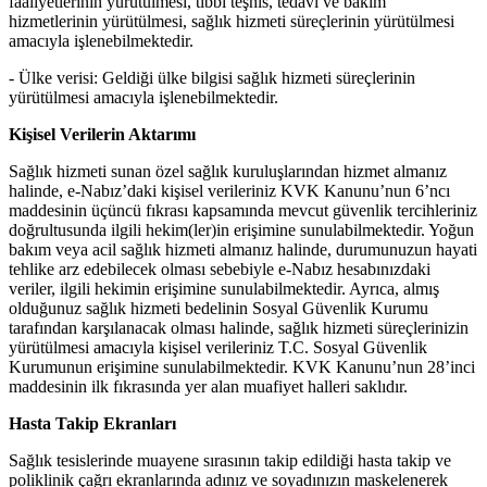
faaliyetlerinin yürütülmesi, tıbbi teşhis, tedavi ve bakım
hizmetlerinin yürütülmesi, sağlık hizmeti süreçlerinin yürütülmesi
amacıyla işlenebilmektedir.
-
Ülke verisi:
Geldiği ülke bilgisi sağlık hizmeti süreçlerinin
yürütülmesi amacıyla işlenebilmektedir.
Kişisel Verilerin Aktarımı
Sağlık hizmeti sunan özel sağlık kuruluşlarından hizmet almanız
halinde, e-Nabız’daki kişisel verileriniz KVK Kanunu’nun 6’ncı
maddesinin üçüncü fıkrası kapsamında mevcut güvenlik tercihleriniz
doğrultusunda ilgili hekim(ler)in erişimine sunulabilmektedir. Yoğun
bakım veya acil sağlık hizmeti almanız halinde, durumunuzun hayati
tehlike arz edebilecek olması sebebiyle e-Nabız hesabınızdaki
veriler, ilgili hekimin erişimine sunulabilmektedir. Ayrıca, almış
olduğunuz sağlık hizmeti bedelinin Sosyal Güvenlik Kurumu
tarafından karşılanacak olması halinde, sağlık hizmeti süreçlerinizin
yürütülmesi amacıyla kişisel verileriniz T.C. Sosyal Güvenlik
Kurumunun erişimine sunulabilmektedir. KVK Kanunu’nun 28’inci
maddesinin ilk fıkrasında yer alan muafiyet halleri saklıdır.
Hasta Takip Ekranları
Sağlık tesislerinde muayene sırasının takip edildiği hasta takip ve
poliklinik çağrı ekranlarında adınız ve soyadınızın maskelenerek