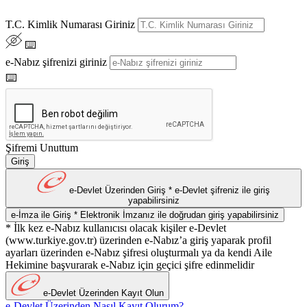
T.C. Kimlik Numarası Giriniz
⌨️
e-Nabız şifrenizi giriniz
⌨️
Şifremi Unuttum
Giriş
e-Devlet Üzerinden Giriş
* e-Devlet şifreniz ile giriş
yapabilirsiniz
e-İmza ile Giriş
* Elektronik İmzanız ile doğrudan giriş yapabilirsiniz
* İlk kez e-Nabız kullanıcısı olacak kişiler e-Devlet
(www.turkiye.gov.tr) üzerinden e-Nabız’a giriş yaparak profil
ayarları üzerinden e-Nabız şifresi oluşturmalı ya da kendi Aile
Hekimine başvurarak e-Nabız için geçici şifre edinmelidir
e-Devlet Üzerinden Kayıt Olun
e-Devlet Üzerinden Nasıl Kayıt Olurum?