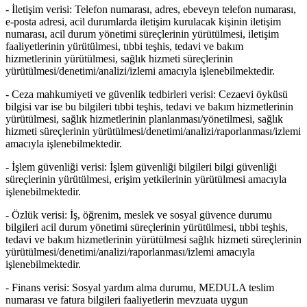
-
İletişim verisi:
Telefon numarası, adres, ebeveyn telefon numarası,
e-posta adresi, acil durumlarda iletişim kurulacak kişinin iletişim
numarası, acil durum yönetimi süreçlerinin yürütülmesi, iletişim
faaliyetlerinin yürütülmesi, tıbbi teşhis, tedavi ve bakım
hizmetlerinin yürütülmesi, sağlık hizmeti süreçlerinin
yürütülmesi/denetimi/analizi/izlemi amacıyla işlenebilmektedir.
-
Ceza mahkumiyeti ve güvenlik tedbirleri verisi:
Cezaevi öyküsü
bilgisi var ise bu bilgileri tıbbi teşhis, tedavi ve bakım hizmetlerinin
yürütülmesi, sağlık hizmetlerinin planlanması/yönetilmesi, sağlık
hizmeti süreçlerinin yürütülmesi/denetimi/analizi/raporlanması/izlemi
amacıyla işlenebilmektedir.
-
İşlem güvenliği verisi:
İşlem güvenliği bilgileri bilgi güvenliği
süreçlerinin yürütülmesi, erişim yetkilerinin yürütülmesi amacıyla
işlenebilmektedir.
-
Özlük verisi:
İş, öğrenim, meslek ve sosyal güvence durumu
bilgileri acil durum yönetimi süreçlerinin yürütülmesi, tıbbi teşhis,
tedavi ve bakım hizmetlerinin yürütülmesi sağlık hizmeti süreçlerinin
yürütülmesi/denetimi/analizi/raporlanması/izlemi amacıyla
işlenebilmektedir.
-
Finans verisi:
Sosyal yardım alma durumu, MEDULA teslim
numarası ve fatura bilgileri faaliyetlerin mevzuata uygun