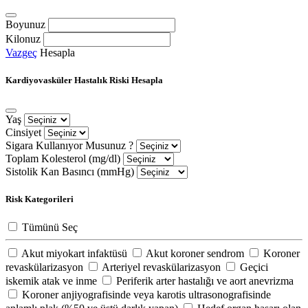
Boyunuz
Kilonuz
Vazgeç
Hesapla
Kardiyovasküler Hastalık Riski Hesapla
Yaş
Cinsiyet
Sigara Kullanıyor Musunuz ?
Toplam Kolesterol (mg/dl)
Sistolik Kan Basıncı (mmHg)
Risk Kategorileri
Tümünü Seç
Akut miyokart infaktüsü
Akut koroner sendrom
Koroner
revaskülarizasyon
Arteriyel revaskülarizasyon
Geçici
iskemik atak ve inme
Periferik arter hastalığı ve aort anevrizma
Koroner anjiyografisinde veya karotis ultrasonografisinde