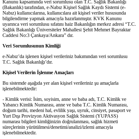
Kanunu kapsamında veri sorumlusu olan T.C. Sağlık Bakanlığı
(Bakanlık) tarafından, e-Nabız Kişisel Sağlık Kaydı Sistemi (e-
Nabız) kullanıcılarına, kullanıcılara ait kişisel veriler hususunda
bilgilendirme yapmak amacıyla hazırlanmıştır. KVK Kanunu
uyarınca veri sorumlusu sıfatını haiz Bakanlığın merkez adresi “T.C.
Sağlık Bakanlığı Üniversiteler Mahallesi Şehit Mehmet Bayraktar
Caddesi No:3 Çankaya/Ankara” dır.
Veri Sorumlusunun Kimliği
e-Nabız’da işlenen kişisel verileriniz bakımından veri sorumlusu
T.C. Sağlık Bakanlığı’dır.
Kişisel Verilerin İşlenme Amaçları
Bu sistemde aşağıda yer alan kişisel verileriniz şu amaçlarla
işlenebilmektedir:
-
Kimlik verisi:
İsim, soyisim, anne ve baba adı, T.C. Kimlik ve
Yabancı Kimlik Numarası, anne ve baba T.C. Kimlik Numarası,
doğum tarihi, medeni hal, evlilik yaşı, uyruk, cinsiyet, pasaport ve
Yurt Dışı Provizyon Aktivasyon Sağlık Sistemi (YUPASS)
numarası bilgileri kimliğinizin doğrulanması, sağlık hizmeti
süreçlerinin yürütülmesi/denetimi/analizi/izlemi amacıyla
işlenebilmektedir.