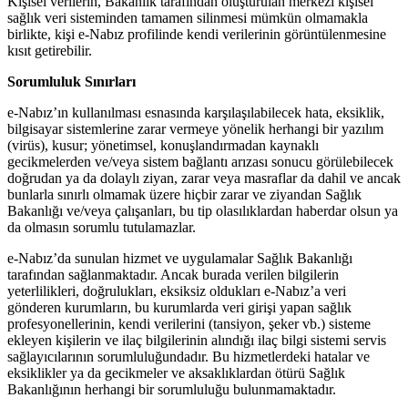
Kişisel verilerin, Bakanlık tarafından oluşturulan merkezi kişisel
sağlık veri sisteminden tamamen silinmesi mümkün olmamakla
birlikte, kişi e-Nabız profilinde kendi verilerinin görüntülenmesine
kısıt getirebilir.
Sorumluluk Sınırları
e-Nabız’ın kullanılması esnasında karşılaşılabilecek hata, eksiklik,
bilgisayar sistemlerine zarar vermeye yönelik herhangi bir yazılım
(virüs), kusur; yönetimsel, konuşlandırmadan kaynaklı
gecikmelerden ve/veya sistem bağlantı arızası sonucu görülebilecek
doğrudan ya da dolaylı ziyan, zarar veya masraflar da dahil ve ancak
bunlarla sınırlı olmamak üzere hiçbir zarar ve ziyandan Sağlık
Bakanlığı ve/veya çalışanları, bu tip olasılıklardan haberdar olsun ya
da olmasın sorumlu tutulamazlar.
e-Nabız’da sunulan hizmet ve uygulamalar Sağlık Bakanlığı
tarafından sağlanmaktadır. Ancak burada verilen bilgilerin
yeterlilikleri, doğrulukları, eksiksiz oldukları e-Nabız’a veri
gönderen kurumların, bu kurumlarda veri girişi yapan sağlık
profesyonellerinin, kendi verilerini (tansiyon, şeker vb.) sisteme
ekleyen kişilerin ve ilaç bilgilerinin alındığı ilaç bilgi sistemi servis
sağlayıcılarının sorumluluğundadır. Bu hizmetlerdeki hatalar ve
eksiklikler ya da gecikmeler ve aksaklıklardan ötürü Sağlık
Bakanlığının herhangi bir sorumluluğu bulunmamaktadır.