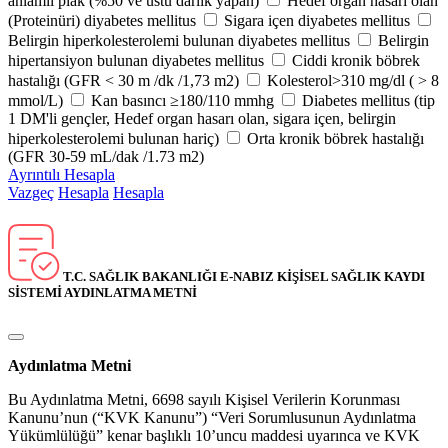
anlamlı plak (%50 ve üstü darlık yapan)
Hedef organ hasarı olan
(Proteinüri) diyabetes mellitus
Sigara içen diyabetes mellitus
Belirgin hiperkolesterolemi bulunan diyabetes mellitus
Belirgin
hipertansiyon bulunan diyabetes mellitus
Ciddi kronik böbrek
hastalığı (GFR < 30 m /dk /1,73 m2)
Kolesterol>310 mg/dl ( > 8
mmol/L)
Kan basıncı ≥180/110 mmhg
Diabetes mellitus (tip
1 DM'li gençler, Hedef organ hasarı olan, sigara içen, belirgin
hiperkolesterolemi bulunan hariç)
Orta kronik böbrek hastalığı
(GFR 30-59 mL/dak /1.73 m2)
Ayrıntılı Hesapla
Vazgeç
Hesapla
Hesapla
T.C. SAĞLIK BAKANLIĞI E-NABIZ KİŞİSEL SAĞLIK KAYDI
SİSTEMİ AYDINLATMA METNİ
Aydınlatma Metni
Bu Aydınlatma Metni, 6698 sayılı Kişisel Verilerin Korunması
Kanunu’nun (“KVK Kanunu”) “Veri Sorumlusunun Aydınlatma
Yükümlülüğü” kenar başlıklı 10’uncu maddesi uyarınca ve KVK