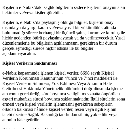
Kişilerin e-Nabız’daki sağlık bilgilerini sadece kişilerin onayını alan
hekimler ve/veya kişiler görebilir.
Kişilerin, e-Nabız’da paylaşmış olduğu bilgiler, kişilerin onayı
dışında ya da yargı kararı ve/veya yasal bir yükümlülük altında
bulunmadığı sürece herhangi bir üçüncü şahıs, kurum ve kuruluş ile
hiçbir nedenden ötürü paylaşılmayacak ya da verilmeyecektir. Yasal
düzenlemelerle bu bilgilerin açıklanmasını gerektiren bir durum
gerçekleşmediği sürece hiçbir istisna ile bu bilgiler
açıklanmayacaktır.
Kişisel Verilerin Saklanması
e-Nabız kapsamında işlenen kişisel veriler, 6698 sayılı Kişisel
Verilerin Korunması Kanunu’nun 4’üncü ve 7’nci maddeleri ile
Kişisel Verilerin Silinmesi, Yok Edilmesi Veya Anonim Hale
Getirilmesi Hakkında Yönetmelik hükümleri doğrultusunda işleme
amacının gerektirdiği süre boyunca ve ilgili mevzuatta öngörülen
asgari muhafaza süresi boyunca saklanmaktadır. İlgili sürelerin sona
ermesi veya kişisel verilerin işlenmesini gerektiren sebeplerin
ortadan kalkması hâlinde kişisel veriler, resen veya ilgili kişinin
talebi üzerine Sağlık Bakanlığı tarafından silinir, yok edilir veya
anonim hâle getirilir.