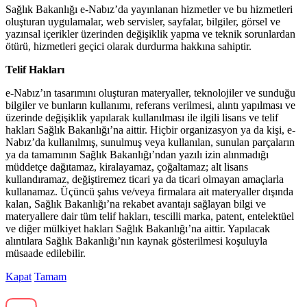
Sağlık Bakanlığı e-Nabız’da yayınlanan hizmetler ve bu hizmetleri
oluşturan uygulamalar, web servisler, sayfalar, bilgiler, görsel ve
yazınsal içerikler üzerinden değişiklik yapma ve teknik sorunlardan
ötürü, hizmetleri geçici olarak durdurma hakkına sahiptir.
Telif Hakları
e-Nabız’ın tasarımını oluşturan materyaller, teknolojiler ve sunduğu
bilgiler ve bunların kullanımı, referans verilmesi, alıntı yapılması ve
üzerinde değişiklik yapılarak kullanılması ile ilgili lisans ve telif
hakları Sağlık Bakanlığı’na aittir. Hiçbir organizasyon ya da kişi, e-
Nabız’da kullanılmış, sunulmuş veya kullanılan, sunulan parçaların
ya da tamamının Sağlık Bakanlığı’ndan yazılı izin alınmadığı
müddetçe dağıtamaz, kiralayamaz, çoğaltamaz; alt lisans
kullandıramaz, değiştiremez ticari ya da ticari olmayan amaçlarla
kullanamaz. Üçüncü şahıs ve/veya firmalara ait materyaller dışında
kalan, Sağlık Bakanlığı’na rekabet avantajı sağlayan bilgi ve
materyallere dair tüm telif hakları, tescilli marka, patent, entelektüel
ve diğer mülkiyet hakları Sağlık Bakanlığı’na aittir. Yapılacak
alıntılara Sağlık Bakanlığı’nın kaynak gösterilmesi koşuluyla
müsaade edilebilir.
Kapat
Tamam