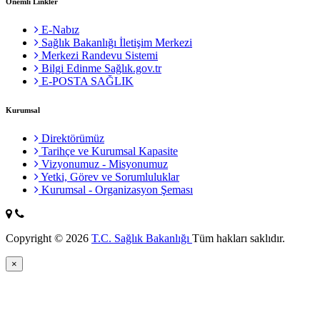
Önemli Linkler
E-Nabız
Sağlık Bakanlığı İletişim Merkezi
Merkezi Randevu Sistemi
Bilgi Edinme Sağlık.gov.tr
E-POSTA SAĞLIK
Kurumsal
Direktörümüz
Tarihçe ve Kurumsal Kapasite
Vizyonumuz - Misyonumuz
Yetki, Görev ve Sorumluluklar
Kurumsal - Organizasyon Şeması
Copyright © 2026
T.C. Sağlık Bakanlığı
Tüm hakları saklıdır.
×