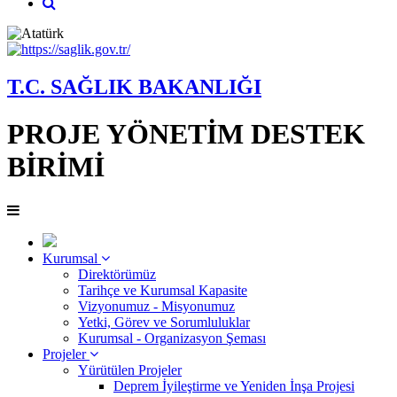
T.C. SAĞLIK BAKANLIĞI
PROJE YÖNETİM DESTEK
BİRİMİ
Kurumsal
Direktörümüz
Tarihçe ve Kurumsal Kapasite
Vizyonumuz - Misyonumuz
Yetki, Görev ve Sorumluluklar
Kurumsal - Organizasyon Şeması
Projeler
Yürütülen Projeler
Deprem İyileştirme ve Yeniden İnşa Projesi