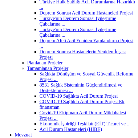
Türkiye Halk Sağlığı Acil Durumlarına Hazırlıklı
...
Deprem Sonrası Acil Durum Hastaneleri Projesi
Türkiye'nin Deprem Sonrası İyileştirme
Çabalarına ...
Türkiye'nin Deprem Sonrası İyileştirme
Çabalarına ...
Deprem Afeti Acil Yeniden Yapılandırma Projesi
...
Deprem Sonrası Hastanelerin Yeniden İnşası
Projesi
Planlanan Projeler
Tamamlanan Projeler
Sağlıkta Dönüşüm ve Sosyal Güvenlik Reformu
Projesi ...
8531 Sağlık Sisteminin Güçlendirilmesi ve
Desteklenmesi ...
COVID-19 Sağlıkta Acil Durum Projesi
COVID-19 Sağlıkta Acil Durum Projesi Ek
finansman
Covid-19 Ekipmanı Acil Durum Müdahalesi
Projesi ...
Ekonomik İşbirliği Teşkilatı (EİT) Ticaret ve ...
Acil Durum Hastaneleri (HİBE)
Mevzuat