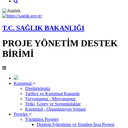
T.C. SAĞLIK BAKANLIĞI
PROJE YÖNETİM DESTEK
BİRİMİ
Kurumsal
Direktörümüz
Tarihçe ve Kurumsal Kapasite
Vizyonumuz - Misyonumuz
Yetki, Görev ve Sorumluluklar
Kurumsal - Organizasyon Şeması
Projeler
Yürütülen Projeler
Deprem İyileştirme ve Yeniden İnşa Projesi