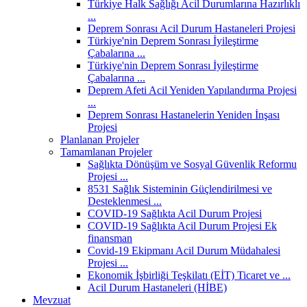
Türkiye Halk Sağlığı Acil Durumlarına Hazırlıklı
...
Deprem Sonrası Acil Durum Hastaneleri Projesi
Türkiye'nin Deprem Sonrası İyileştirme
Çabalarına ...
Türkiye'nin Deprem Sonrası İyileştirme
Çabalarına ...
Deprem Afeti Acil Yeniden Yapılandırma Projesi
...
Deprem Sonrası Hastanelerin Yeniden İnşası
Projesi
Planlanan Projeler
Tamamlanan Projeler
Sağlıkta Dönüşüm ve Sosyal Güvenlik Reformu
Projesi ...
8531 Sağlık Sisteminin Güçlendirilmesi ve
Desteklenmesi ...
COVID-19 Sağlıkta Acil Durum Projesi
COVID-19 Sağlıkta Acil Durum Projesi Ek
finansman
Covid-19 Ekipmanı Acil Durum Müdahalesi
Projesi ...
Ekonomik İşbirliği Teşkilatı (EİT) Ticaret ve ...
Acil Durum Hastaneleri (HİBE)
Mevzuat